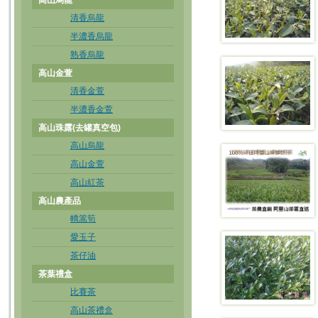
高山烏龍
清香烏龍
半濃香烏龍
熟香烏龍
高山金萱
清香金萱
半濃香金萱
高山珠露(去罐真空包)
高山烏龍
高山金萱
高山紅茶
高山農產品
轎篙筍
愛玉子
茶仔油
茶葉禮盒
比賽茶
高山茶禮盒