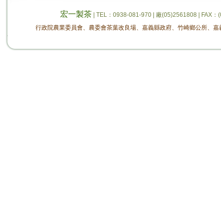
宏一製茶
| TEL：0938-081-970 | 廠(05)2561808 
行政院農業委員會、農委會茶葉改良場、嘉義縣政府、竹崎鄉公所、嘉義