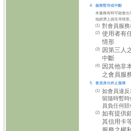
4.
服務暫停或中斷
本服務有時可能會出
他經濟上損失等情形
對會員服務
(1)
使用者有
(2)
情形
因第三人
(3)
中斷
因其他非
(4)
之會員服
5.
會員身分終止服務
如會員違反
(1)
留隨時暫時
員負任何賠
如有提供
(2)
其信用卡
服務之權