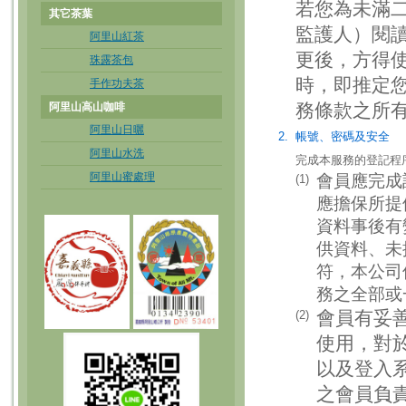
若您為未滿
其它茶葉
監護人）閱
阿里山紅茶
更後，方得
珠露茶包
時，即推定
手作功夫茶
務條款之所
阿里山高山咖啡
阿里山日曬
2.
帳號、密碼及安全
阿里山水洗
完成本服務的登記程
阿里山蜜處理
會員應完成
(1)
應擔保所提
資料事後有
供資料、未
符，本公司
務之全部或
會員有妥
(2)
使用，對
以及登入
之會員負