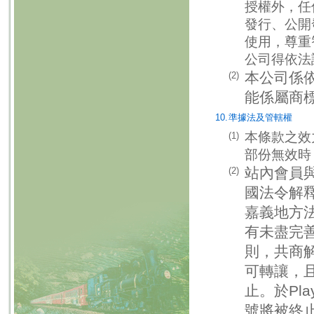
授權外，任
發行、公開
使用，尊重
公司得依法
本公司係
(2)
能係屬商
10.
準據法及管轄權
本條款之效
(1)
部份無效時
站內會員
(2)
國法令解
嘉義地方
有未盡完
則，共商解
可轉讓，
止。於Pl
號將被終