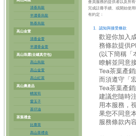
高山烏龍
會員服務的提供者以及所有
清香烏龍
完成註冊手續、或開始使用P
有約定：
半濃香烏龍
熟香烏龍
1.
認知與接受條款
高山金萱
歡迎你加入成
清香金萱
務條款提供Play
半濃香金萱
(以下簡稱「
高山珠露(去罐真空包)
瞭解並同意接
高山烏龍
Tea茶葉產
高山金萱
高山紅茶
而須遵守「宏
高山農產品
Tea茶葉產
轎篙筍
建議您隨時
愛玉子
用本服務，
茶仔油
果您不同意
茶葉禮盒
服務條款內
比賽茶
高山茶禮盒