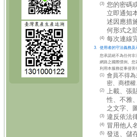
您的密碼
(3)
立即通知
述因應措
何形式之
每次連線
(4)
3.
使用者的守法義務及
您承諾絕不為任何非
網路之國際慣例。您
利用本服務從事侵害
會員不得為
(1)
密、商標權
上載、張
(2)
性、不雅
之文字、
違反依法
(3)
冒用他人
(4)
發送、儲
(5)