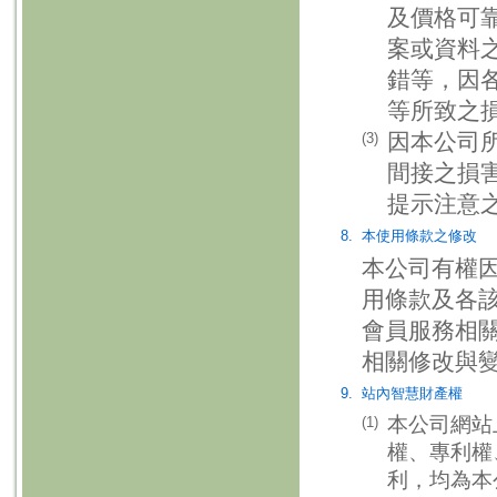
及價格可
案或資料
錯等，因
等所致之
因本公司
(3)
間接之損
提示注意
8.
本使用條款之修改
本公司有權
用條款及各
會員服務相
相關修改與
9.
站內智慧財產權
本公司網站
(1)
權、專利權
利，均為本