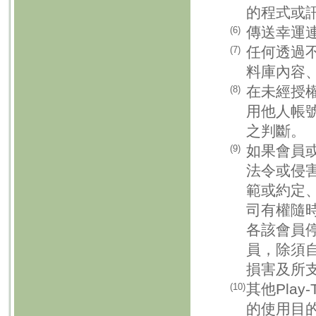
的程式或
傳送幸運
(6)
任何透過
(7)
料庫內容
在未經授
(8)
用他人帳
之判斷。
如果會員
(9)
法令或侵
範或約定
司有權隨
各該會員
員，除須
損害及所
其他Pla
(10)
的使用目