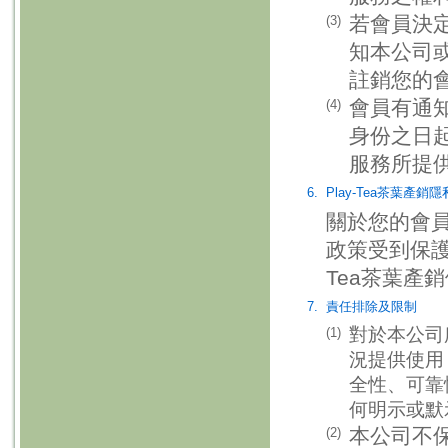
若會員決
(3)
知本公司
註銷您的
會員有通
(4)
身份之日
服務所提
6.
Play-Tea茶葉產銷
關於您的會員
政策受到保護
Tea茶葉產
7.
責任排除及限制
對於本公司
(1)
況提供使用
全性、可靠
何明示或默
本公司不
(2)